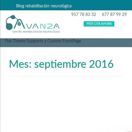
Blog rehabilitación neurológica
957 78 83 32
677 87 99 29
PIDE CITA AHORA
This Theme Supports a Custom FrontPage
Mes: septiembre 2016