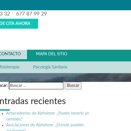
3 32
677 87 99 29
IDE CITA AHORA
CONTACTO
MAPA DEL SITIO
isioterapia
Psicología Sanitaria
scar:
ntradas recientes
Antecedentes de Alzheimer. ¿Puedo tenerlo yo
también?
Asociaciones de Alzheimer. ¿Dónde pueden