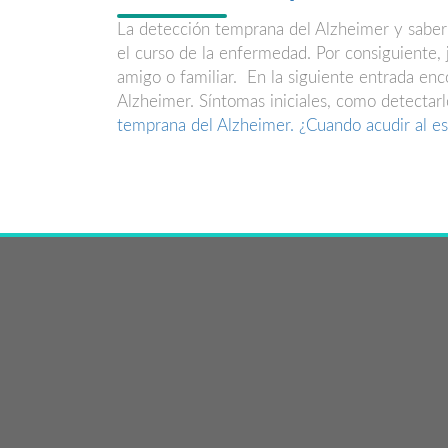
La detección temprana del Alzheimer y saber 
el curso de la enfermedad. Por consiguiente,
amigo o familiar. En la siguiente entrada enc
Alzheimer. Síntomas iniciales, como detectar
temprana del Alzheimer. ¿Cuando acudir al es