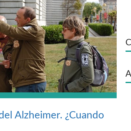
C
A
del Alzheimer. ¿Cuando