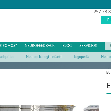
957 78 8
P
ES SOMOS?
NEUROFEEDBACK
BLOG
SERVICIOS
 adquirido
Neuropsicología infantil
Logopedia
Neurof
Bu
E