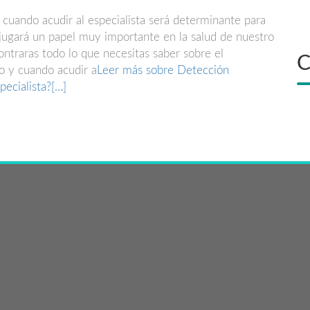
cuando acudir al especialista será determinante para
 jugará un papel muy importante en la salud de nuestro
ontraras todo lo que necesitas saber sobre el
C
lo y cuando acudir a
Leer más sobre Detección
pecialista?
[…]